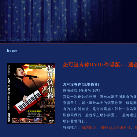
home
怎可沒有你DVD
(伴唱版) -
怎可沒有你(現場錄音)
恩雨傾臨 [作者的後感]
真是一次奇妙的經歷，來自本港不同教會的
來讚美主，獻上屬於本土的頌讚歌聲，確是
有的自由與奔放，是何等震撼！對於一直為
願你同我們一起份享主耶穌的愛，一起傳遞
耶穌基督同行。
特別推介 :
頌讚的心
、
耶穌我怎可沒有你
、