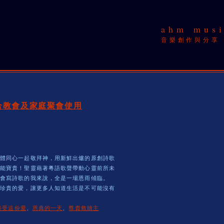
ahm musi
音樂創作與分享
-適合教會及家庭聚會使用
肢體同心一起敬拜神，用新鮮出爐的原創詩歌
難能寶貴！聖靈藉著粵語歌聲帶動心靈前所未
聚會寫詩歌的我來說，全是一場恩雨傾臨。
這珍貴的愛，讓更多人知道生活是不可能沒有
接受這份愛
、
恩典的一天
、
尊貴救贖主