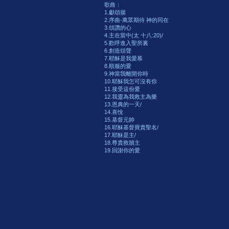
歌曲：
1.獻頌揚
2.序曲-萬眾期待 神的同在
3.頌讚的心
4.主在當中(太 十八:20)/
5.歡呼進入聖所裏
6.創造頌聲
7.耶穌是我愛慕
8.順服的愛
9.神當我離開你時
10.耶穌我怎可沒有你
11.接受這份愛
12.我靈為我救主為樂
13.恩典的一天/
14.喜悅
15.基督元帥
16.耶穌基督寶貴聖名/
17.耶穌是主/
18.尊貴救贖主
19.回謝你的愛